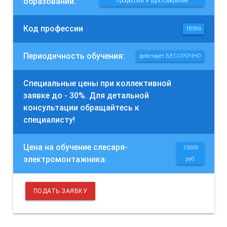
образовании:
профессии и удостоверение
Код профессии
18596
Периодичность обучения:
действует БЕССРОЧНО
Специальные цены при коллективной
заявке до - 30%. Для детальной
консультации обращайтесь к
специалисту!
Цена на обучение слесаря-
15000
электромонтажника:
руб.
ПОДАТЬ ЗАЯВКУ