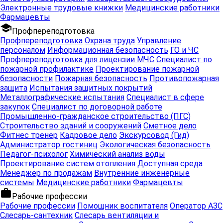
безопасность
Электронные трудовые книжки
анализ воды
Медицинские работники
систем
Фармацевты
отопления
school
Профпереподготовка
chevron_right
chevron_right
chevron_right
chevron_right
Профпереподготовка
Охрана труда
Управление
Доступная
Менеджер
персоналом
Информационная безопасность
ГО и ЧС
Внутренние
Медицинские
среда
по продажам
Профпереподготовка для лицензии МЧС
Специалист по
инженерные
работники
пожарной профилактике
Проектирование пожарной
системы
безопасности
Пожарная безопасность
Противопожарная
защита
Испытания защитных покрытий
chevron_right
Металлографические испытания
Cпециалист в сфере
закупок
Специалист по договорной работе
Фармацевты
Промышленно-гражданское строительство (ПГС)
Строительство зданий и сооружений
Cметное дело
Фитнес тренер
Кадровое дело
Экскурсовод (Гид)
chevron_right
Администратор гостиниц
chevron_right
Экологическая безопасность
chevron_right
chevron_right
Помощник
Оператор
Слесарь-
Слесарь
Педагог-психолог
Химический анализ воды
воспитателя
АЗС
сантехник
вентиляции и
Проектирование систем отопления
Доступная среда
кондициониро
Менеджер по продажам
Внутренние инженерные
системы
Медицинские работники
Фармацевты
chevron_right
chevron_right
chevron_right
chevron_right
work
Слесарь-
Слесарь-
Трубоклад
Лифтер
Рабочие профессии
Рабочие профессии
Помощник воспитателя
Оператор АЗС
электромонтажник
ремонтник
промышленных
Слесарь-сантехник
Слесарь вентиляции и
кирпичных