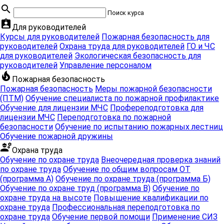
search
Поиск курса
chevron_right
chevron_right
chevron_right
chevron_right
Охрана
Охрана
Охрана
Техника
assignment_ind
Для руководителей
труда для
труда для
труда для
безопасности
Курсы для руководителей
Пожарная безопасность для
руководителей
рабочих
специалистов
руководителей
Охрана труда для руководителей
ГО и ЧС
для руководителей
Экологическая безопасность для
chevron_right
chevron_right
chevron_right
chevron_right
руководителей
Управление персоналом
Охрана
Охрана
local_fire_department
Промышленная
Электробезоп
труда в
труда в ЖКХ
Пожарная безопасность
безопасность
ограниченных
Пожарная безопасность
Меры пожарной безопасности
(ПТМ)
Обучение специалиста по пожарной профилактике
и замкнутых
Обучение для лицензии МЧС
Профереподготовка для
пространствах
лицензии МЧС
Переподготовка по пожарной
безопасности
Обучение по испытанию пожарных лестниц
chevron_right
chevron_right
chevron_right
Обучение пожарной дружины
Добровольная
Испытания
Информационная
engineering
Охрана труда
пожарная
пожарных
безопасность
Обучение по охране труда
Внеочередная проверка знаний
дружина
лестниц
по охране труда
Обучение по общим вопросам ОТ
(программа А)
Обучение по охране труда (программа Б)
Обучение по охране труд (программа В)
Обучение по
охране труда на высоте
Повышение квалификации по
chevron_right
chevron_right
chevron_right
chevron_right
Обучение
Охрана
охране труда
Профессиональная переподготовка по
Электробезопасность
Экологическа
для лицензии
охране труда
Обучение первой помощи
труда
Применение СИЗ