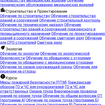
производству медицинских изделий
Обучение
оборона для
коррупции
защита
государствен
техническому обслуживанию медицинских изделий
ответственных
закупок
location_city
Строительство и Проектирование
Обучение по строительству
Обучение строительство
chevron_right
chevron_right
chevron_right
chevron_right
зданий и сооружений
Обучение строительный контроль
Сметное
Менеджер
Слесарь
Обучение по техническому надзору
Обучение
Электронные
дело
по качеству
газового
строительство зданий и сооружений гражданского и
трудовые
лаборатории
оборудования
промышленного назначения
Обучение по проектированию
книжки
зданий и сооружений
Обучение сметному делу
Обучение
для СРО строителей
Сметное дело
chevron_right
chevron_right
eco
Экология
Медицинские
Фармацевты
Обучение по экологии
Обучение по экологической
работники
безопасности
Обучение по обращению с отходами
Обучение по обращению с медицинскими отходами
Обучение по охране окружающей среды
Обучение для
лицензии на отходы
chevron_right
chevron_right
chevron_right
chevron_right
Охрана
ГО и ЧС
new_releases
Курсы
Управление
Информационная
труда
Меры пожарной безопасности (ПТМ)
Гражданская
персоналом
безопасность
оборона
ГО и ЧС для руководителей
ГО и ЧС для
ответственных
Охрана труда
Внеочередная проверка
chevron_right
chevron_right
chevron_right
chevron_right
знаний по охране труда
Обучение по общим вопросам ОТ
Пожарная
(программа А)
Обучение по охране труда (программа Б)
Профпереподготовка
Специалист по
Проектирование
безопасность
Обучение по охране труда (программа В)
Первая помощь