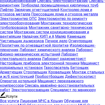
кондиционирования
Слесарь-электромонтажник
Слесарь-
труб
ремонтник
Трубоклад промышленных кирпичных труб
Лифтер
Зарядчик огнетушителей
Контролер лома и
chevron_right
chevron_right
chevron_right
chevron_right
отходов металла
Прессовщик лома и отходов металла
Зарядчик
Контролер
Электромонтер ОПС
Электромонтер по ремонту
Прессовщик
Электромонте
огнетушителей
лома и
электрооборудования
Монтажник технологических
лома и
ОПС
отходов
трубопроводов
Монтажник санитарно-технических
отходов
металла
систем
Монтажник систем кондиционирования и
металла
вентиляции
Наладчик КИП и А
Маляр
Каменщик
Чистильщик дымоходов
Печное дело
Огнеупорщик
chevron_right
chevron_right
chevron_right
chevron_right
Пропитчик по огнезащитной пропитке
Изолировщик-
пленочник
Лаборант химического анализа
Лаборант
Электромонтер
Монтажник
Монтажник
Монтажник
физико-механических испытаний
Лаборант
по ремонту
технологических
санитарно-
систем
спектрального анализа
Лаборант радиометрист
электрооборудования
трубопроводов
технических
кондициониро
Настройщик приборов электронной техники
Машинист
систем
и вентиляции
холодильных установок
Газоспасатель
Бетонщик
Арматурщик
Стропальщик
Кровельщик
Монтаж стальных
chevron_right
chevron_right
chevron_right
chevron_right
и ж/б конструкций
Пробоотборщик
Дефектоскопист
Наладчик
Маляр
Каменщик
Оператор котельной
Машинист передвижного
Чистильщик
КИП и А
компрессора
Слесарь аварийно-восстановительных
дымоходов
работ
Электрогазосварщик
Специалист по маникюру
border_color
Услуги
chevron_right
chevron_right
chevron_right
chevron_right
Печное
Пропитчик
Все услуги
Лицензия МЧС в Крыму
Обучение для
Огнеупорщик
Изолировщик-
дело
по