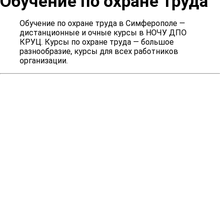
Обучение по охране труда
Пробоотборщик
Дефектоскопист
котельной
передвижного
компрессора
Обучение по охране труда в Симферополе —
дистанционные и очные курсы в НОЧУ ДПО
chevron_right
chevron_right
chevron_right
Слесарь
КРУЦ. Курсы по охране труда — большое
разнообразие, курсы для всех работников
Электрогазосварщик
Специалист по
аварийно-
организации.
маникюру
восстановительных
работ