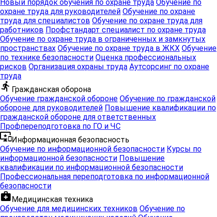
Новый порядок обучения по охране труда
Обучение по
безопасность
МЧС
охране труда для руководителей
Обучение по охране
труда для специалистов
Обучение по охране труда для
chevron_right
chevron_right
chevron_right
chevron_right
Охрана
работников
Профстандарт специалист по охране труда
Обращение с
Обращение с
Техническое
окружающей
Обучение по охране труда в ограниченных и замкнутых
отходами
пространствах
медицинскими
Обучение по охране труда в ЖКХ
обслуживание
Обучение
среды
по технике безопасности
Оценка профессиональных
отходами
медицинской
рисков
Организация охраны труда
Аутсорсинг по охране
техники
труда
directions_run
chevron_right
Гражданская оборона
chevron_right
chevron_right
chevron_right
Обучение гражданской обороне
Обучение по гражданской
Производство
Строительство
Строительный
Технический
обороне для руководителей
Повышение квалификации по
медицинской
зданий и
контроль
надзор
гражданской обороне для ответственных
техники
сооружений
Профпереподготовка по ГО и ЧС
important_devices
Информационная безопасность
chevron_right
chevron_right
chevron_right
chevron_right
Обучение по информационной безопасности
Курсы по
информационной безопасности
Повышение
Проектирование
Реставрация
Информационная
Радиационная
квалификации по информационной безопасности
зданий и
безопасность
безопасность
Профессиональная переподготовка по информационной
сооружений
безопасности
medical_services
Медицинская техника
chevron_right
chevron_right
chevron_right
chevron_right
Обучение для медицинских техников
Обучение по
Гражданская
Противодействие
Антитеррористическая
Управление