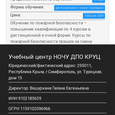
Форма обучения:
дистанционная / очная / выездная
Цена:
1500 руб. 2500
Обучение по пожарной безопасности –
повышение квалификации по 4 курсам в
дистанционной и очной форме. Курсы по
пожарной безопасности пришли на смену
обучения ПТМ, которое было отменено с 1
марта 2022 года.
Учебный центр НОЧУ ДПО КРУЦ
Юридический/фактический адрес: 295011,
ПОДРОБНЕЕ
Республика Крым, г.Симферополь, ул. Турецкая,
дом 15
Директор: Вашуркина Галина Евгеньевна
ИНН 9102185639
ОГРН 1159102096966