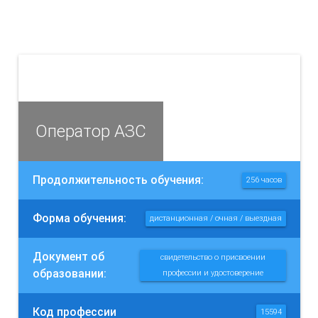
Оператор АЗС
Продолжительность обучения:
256 часов
Форма обучения:
дистанционная / очная / выездная
Документ об
свидетельство о присвоении
образовании:
профессии и удостоверение
Код профессии
15594