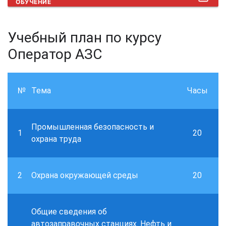
ОБУЧЕНИЕ
Учебный план по курсу
Оператор АЗС
№
Тема
Часы
Промышленная безопасность и
1
20
охрана труда
2
Охрана окружающей среды
20
Общие сведения об
автозаправочных станциях. Нефть и